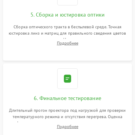
5. Сборка и юстировка оптики
Сборка оптического тракта в беспылевой среде. Точная
юстировка линз и матриц для правильного сведения цветов
и устранения размытия. Надежное подключение всех
Подробнее
шлейфов, установка датчиков и закрытие корпуса
устройства.
6. Финальное тестирование
Длительный прогон проектора под нагрузкой для проверки
температурного режима и отсутствия перегрева. Оценка
фокуса, контрастности и цветопередачи на тестовых
Подробнее
таблицах. Проверка работы всех видеовходов и кнопок