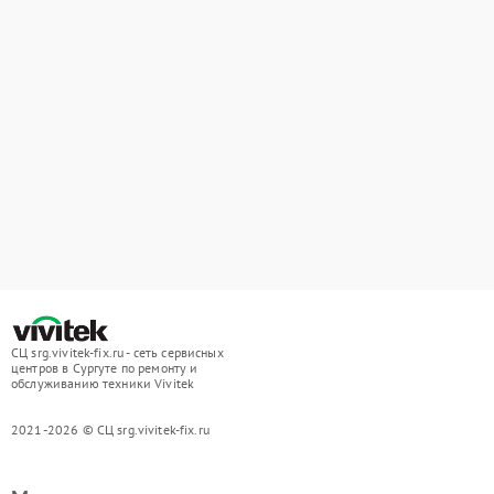
СЦ srg.vivitek-fix.ru - сеть сервисных
центров в Сургуте по ремонту и
обслуживанию техники Vivitek
2021-2026 © СЦ srg.vivitek-fix.ru