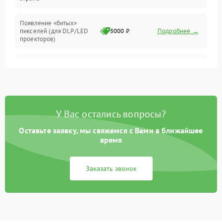
Появление «битых»
пикселей (для DLP/LED
5000 ₽
Подробнее →
проекторов)
Залипание изображения
4500 ₽
Подробнее →
(image retention)
Нестабильная яркость или
4000 ₽
Подробнее →
контраст
У Вас остались вопросы?
Неравномерная подсветка
Оставьте заявку, мы свяжемся с Вами в ближайшее
4500 ₽
Подробнее →
экрана
время
Не работает
Заказать звонок
автоматическая коррекция
3000 ₽
Подробнее →
трапеции (Keystone)
Проблемы с
масштабированием
3500 ₽
Подробнее →
изображения