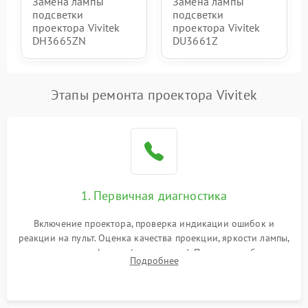
Замена лампы
Замена лампы
подсветки
подсветки
проектора Vivitek
проектора Vivitek
DH3665ZN
DU3661Z
Этапы ремонта проектора Vivitek
1. Первичная диагностика
Включение проектора, проверка индикации ошибок и
реакции на пульт. Оценка качества проекции, яркости лампы,
наличия артефактов (точки, пятна). Проверка работы
Подробнее
системы охлаждения по уровню шума вентиляторов.