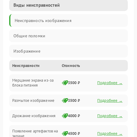
Виды неисправностей
Неисправность изображения
Общие поломки
Изображение
Неисправности
Стоимость
Лампа подсветки
Мерцание экрана из-за
Неисправность управления и интерфейсов
3500 ₽
Подробнее →
блока питания
Прочие неисправности
Размытое изображение
3500 ₽
Подробнее →
Режим работы
Дрожание изображения
4000 ₽
Подробнее →
Неисправность звука
Появление артефактов на
4500 ₽
Подробнее →
экране