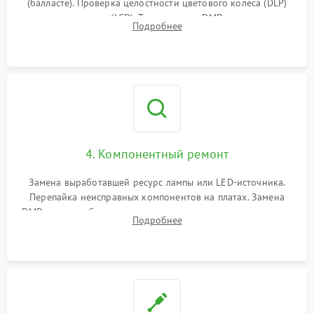
(балласте). Проверка целостности цветового колеса (DLP)
или поляризаторов (LCD). Тестирование DMD-чипа, датчиков
Подробнее
температуры и оптопар с помощью мультиметра и
осциллографа.
4. Компонентный ремонт
Замена выработавшей ресурс лампы или LED-источника.
Перепайка неисправных компонентов на платах. Замена
DMD-чипа при битых пикселях, установка нового цветового
Подробнее
колеса или восстановление сгоревших поляризационных
пленок.