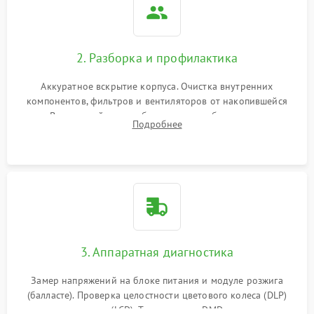
2. Разборка и профилактика
Аккуратное вскрытие корпуса. Очистка внутренних
компонентов, фильтров и вентиляторов от накопившейся
пыли. Визуальный осмотр блока питания, балласта лампы и
Подробнее
материнской платы на наличие прогаров или вздутых
элементов.
3. Аппаратная диагностика
Замер напряжений на блоке питания и модуле розжига
(балласте). Проверка целостности цветового колеса (DLP)
или поляризаторов (LCD). Тестирование DMD-чипа, датчиков