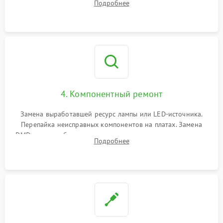
Подробнее
температуры и оптопар с помощью мультиметра и
осциллографа.
4. Компонентный ремонт
Замена выработавшей ресурс лампы или LED-источника.
Перепайка неисправных компонентов на платах. Замена
DMD-чипа при битых пикселях, установка нового цветового
Подробнее
колеса или восстановление сгоревших поляризационных
пленок.