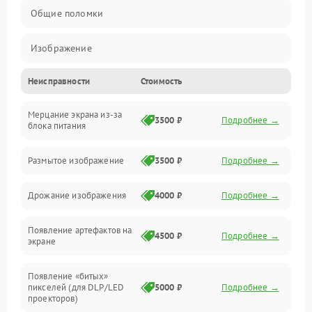
Общие поломки
Изображение
Неисправности
Стоимость
Лампа подсветки
Мерцание экрана из-за
Неисправность управления и интерфейсов
3500 ₽
Подробнее →
блока питания
Прочие неисправности
Размытое изображение
3500 ₽
Подробнее →
Режим работы
Дрожание изображения
4000 ₽
Подробнее →
Неисправность звука
Появление артефактов на
4500 ₽
Подробнее →
экране
Появление «битых»
пикселей (для DLP/LED
5000 ₽
Подробнее →
проекторов)