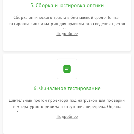
5. Сборка и юстировка оптики
Сборка оптического тракта в беспылевой среде. Точная
юстировка линз и матриц для правильного сведения цветов
и устранения размытия. Надежное подключение всех
Подробнее
шлейфов, установка датчиков и закрытие корпуса
устройства.
6. Финальное тестирование
Длительный прогон проектора под нагрузкой для проверки
температурного режима и отсутствия перегрева. Оценка
фокуса, контрастности и цветопередачи на тестовых
Подробнее
таблицах. Проверка работы всех видеовходов и кнопок
управления.