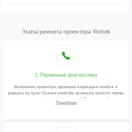
Залипание изображения
4500 ₽
Подробнее →
(image retention)
Нестабильная яркость или
Этапы ремонта проектора Vivitek
4000 ₽
Подробнее →
контраст
Неравномерная подсветка
4500 ₽
Подробнее →
экрана
Не работает
автоматическая коррекция
3000 ₽
Подробнее →
1. Первичная диагностика
трапеции (Keystone)
Включение проектора, проверка индикации ошибок и
Проблемы с
реакции на пульт. Оценка качества проекции, яркости лампы,
масштабированием
3500 ₽
Подробнее →
наличия артефактов (точки, пятна). Проверка работы
изображения
Подробнее
системы охлаждения по уровню шума вентиляторов.