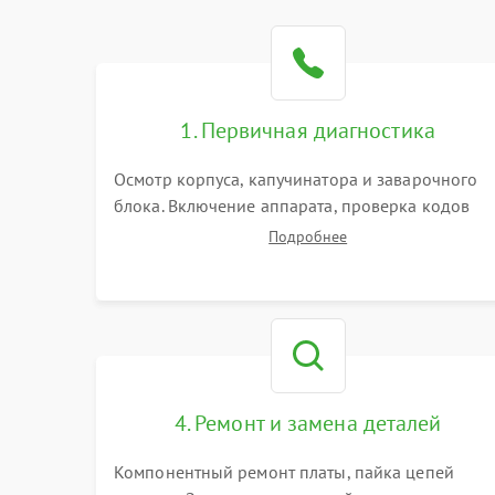
1. Первичная диагностика
Осмотр корпуса, капучинатора и заварочного
блока. Включение аппарата, проверка кодов
ошибок и индикации. Оценка работы помпы,
Подробнее
термоблока и кофемолки на слух. Измерение
температуры и давления воды для выявления
локализации поломки.
4. Ремонт и замена деталей
Компонентный ремонт платы, пайка цепей