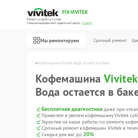
FIX-VIVITEK
Ремонт устройств Vivitek
Специализированный cервисный центр г.
Сургут
Мы ремонтируем
Срочный ремонт
Це
н Vivitek в Сургуте
Кофемашина Vivitek вода остается в баке
Кофемашина
Ремонт парогенераторов Vivitek
Vivitek
Вода остается в бак
Бесплатная диагностика
даже при отказ
Привезем и увезем кофемашину Vivitek со
Гарантия на наши работы по ремонту кофе
Срочный ремонт кофемашин Vivitek в тече
20%
Скидка для вас до