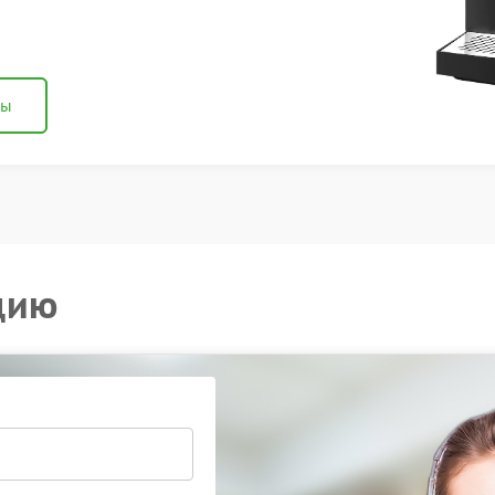
ны
цию