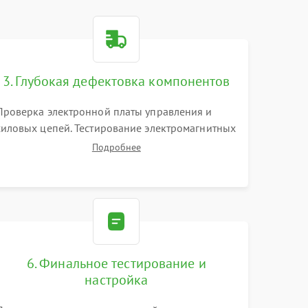
3. Глубокая дефектовка компонентов
Проверка электронной платы управления и
силовых цепей. Тестирование электромагнитных
клапанов, датчиков температуры и
Подробнее
расходомера. Оценка степени износа жерновов
кофемолки, уплотнительных колец
гидросистемы и шестерней редуктора.
6. Финальное тестирование и
настройка